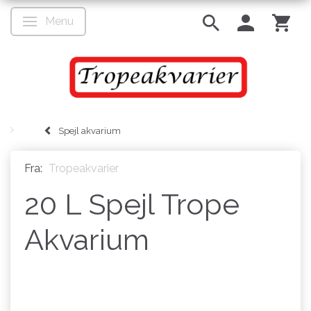
Menu
Skifte navigation
Spejl akvarium
Fra:
Tropeakvarier
20 L Spejl Trope
Akvarium