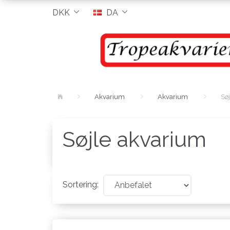
DKK
DA
Akvarium
Akvarium
Sø
Søjle akvarium
Sortering: