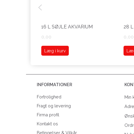
16 L SØJLE AKVARIUM
28 
0,00
0,00
Læg i kurv
Læg
INFORMATIONER
KON
Fortrolighed
Min 
Fragt og levering
Adr
Firma profil
Ønsk
Kontakt os
Ordr
Betingelser & Vilkår