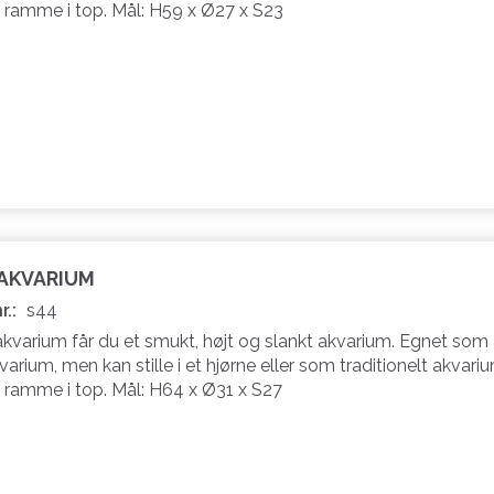
ramme i top. Mål: H59 x Ø27 x S23
 AKVARIUM
r.:
s44
akvarium får du et smukt, højt og slankt akvarium. Egnet som
varium, men kan stille i et hjørne eller som traditionelt akvariu
ramme i top. Mål: H64 x Ø31 x S27