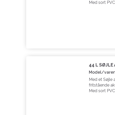
Med sort PVC 
44 L SØJLE
Model/varen
Med et Søjle 
fritstående ak
Med sort PVC 