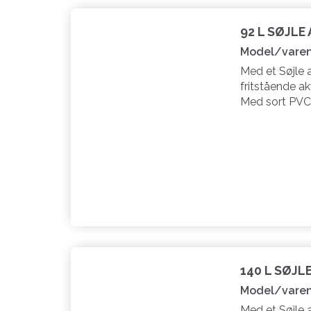
92 L SØJLE
Model/varen
Med et Søjle 
fritstående ak
Med sort PVC
140 L SØJL
Model/varen
Med et Søjle 