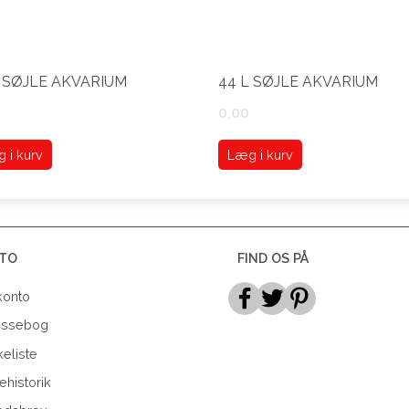
L SØJLE AKVARIUM
44 L SØJLE AKVARIUM
0,00
 i kurv
Læg i kurv
TO
FIND OS PÅ
konto
essebog
eliste
ehistorik