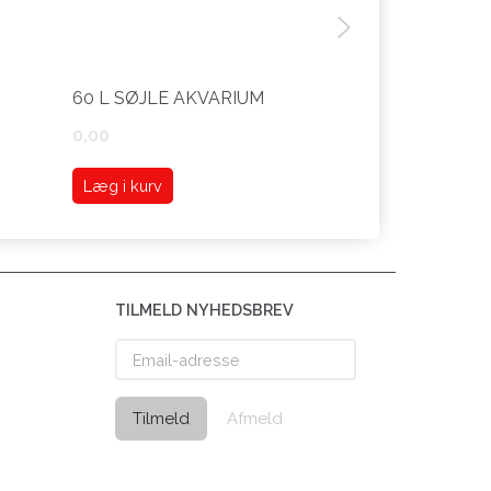
60 L SØJLE AKVARIUM
92 L SØJLE 
0,00
0,00
Læg i kurv
Læg i kurv
TILMELD NYHEDSBREV
Email-
adresse
Tilmeld
Afmeld