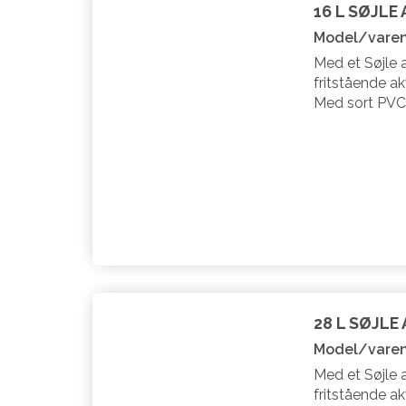
16 L SØJLE
Model/varen
Med et Søjle 
fritstående ak
Med sort PVC
28 L SØJLE
Model/varen
Med et Søjle 
fritstående ak