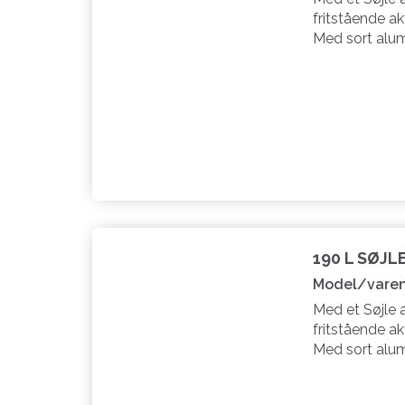
fritstående ak
Med sort alu
190 L SØJL
Model/varen
Med et Søjle 
fritstående ak
Med sort alu