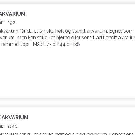
 AKVARIUM
r.:
s92
akvarium får du et smukt, højt og slankt akvarium. Egnet som
varium, men kan stille i et hjørne eller som traditionelt akvariu
 ramme i top. Mål: L73 x B44 x H38
E AKVARIUM
r.:
s140
akvarium får du et smukt, højt og slankt akvarium. Egnet som