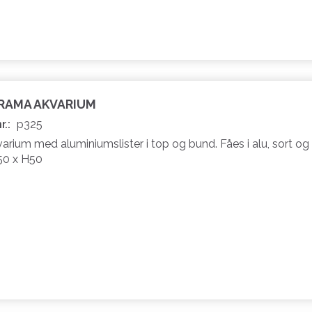
ORAMA AKVARIUM
r.:
p325
rium med aluminiumslister i top og bund. Fåes i alu, sort og 
50 x H50