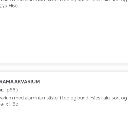
55 x H60
ORAMA AKVARIUM
r.:
p660
rium med aluminiumslister i top og bund. Fåes i alu, sort og 
B55 x H60