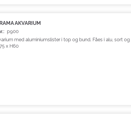
ORAMA AKVARIUM
r.:
p900
rium med aluminiumslister i top og bund. Fåes i alu, sort og 
B75 x H60