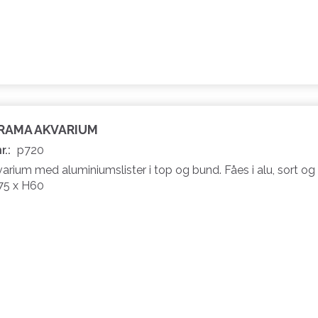
ORAMA AKVARIUM
r.:
p720
rium med aluminiumslister i top og bund. Fåes i alu, sort og 
75 x H60