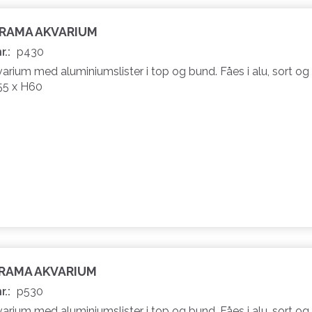
ORAMA AKVARIUM
r.:
p430
rium med aluminiumslister i top og bund. Fåes i alu, sort og 
55 x H60
ORAMA AKVARIUM
r.:
p530
rium med aluminiumslister i top og bund. Fåes i alu, sort og 