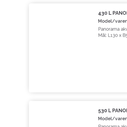
430 L PAN
Model/varen
Panorama akva
Mål: L130 x B
530 L PAN
Model/varen
Panorama akva