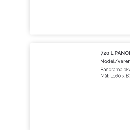
720 L PAN
Model/varen
Panorama akva
Mål: L160 x B