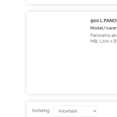
900 L PAN
Model/varen
Panorama akva
Mål: L200 x 
Sortering: