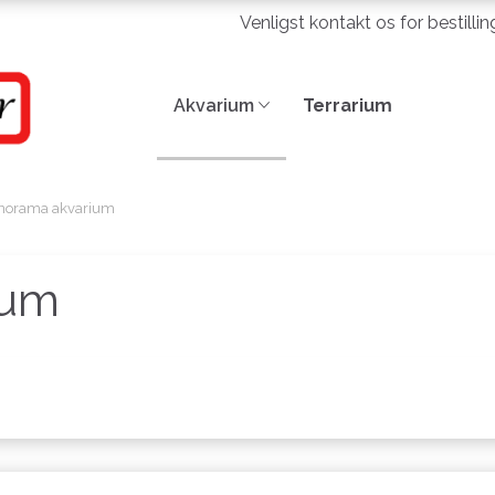
Venligst kontakt os for bestilli
Akvarium
Terrarium
norama akvarium
ium