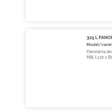
325 L PAN
Model/varen
Panorama akva
Mål: L130 x B