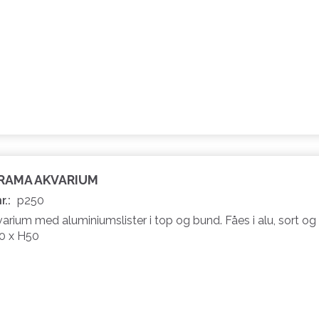
ORAMA AKVARIUM
r.:
p250
rium med aluminiumslister i top og bund. Fåes i alu, sort og 
0 x H50