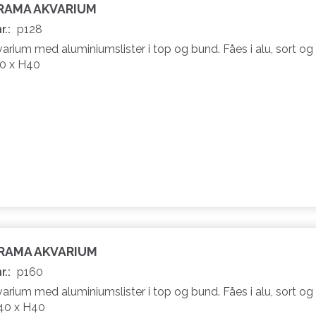
ORAMA AKVARIUM
r.:
p128
rium med aluminiumslister i top og bund. Fåes i alu, sort og 
40 x H40
ORAMA AKVARIUM
r.:
p160
rium med aluminiumslister i top og bund. Fåes i alu, sort og 
B40 x H40