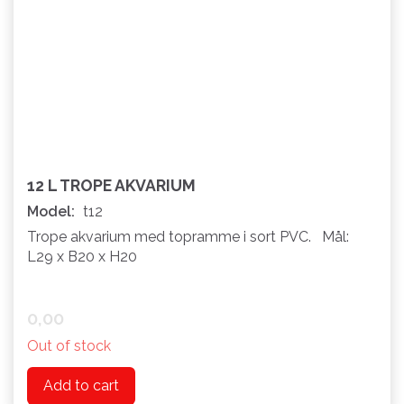
12 L TROPE AKVARIUM
Model:
t12
Trope akvarium med topramme i sort PVC. Mål:
L29 x B20 x H20
0,00
Out of stock
Add to cart