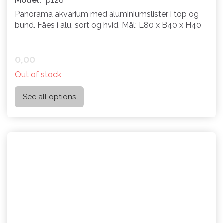
Model:
p128
Panorama akvarium med aluminiumslister i top og
bund. Fåes i alu, sort og hvid. Mål: L80 x B40 x H40
0,00
Out of stock
See all options