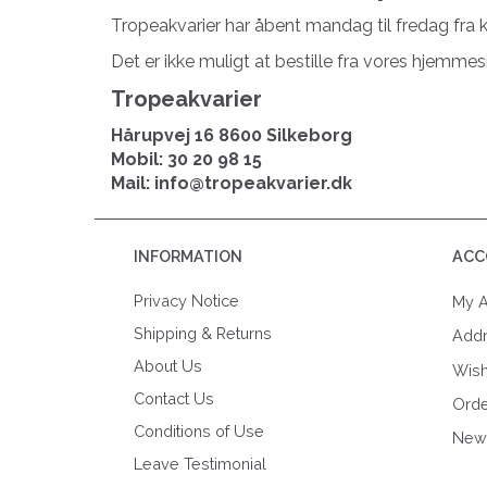
Tropeakvarier har åbent mandag til fredag fra kl. 
Det er ikke muligt at bestille fra vores hjemmesid
Tropeakvarier
Hårupvej 16
8600 Silkeborg
Mobil: 30 20 98 15
Mail: info@tropeakvarier.dk
INFORMATION
ACC
Privacy Notice
My A
Shipping & Returns
Add
About Us
Wish
Contact Us
Orde
Conditions of Use
News
Leave Testimonial