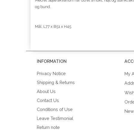
Med et Søjle akvarium får du et smukt, højt og slankt a
og bund.
Mål: L77 x B51 x H45
INFORMATION
ACC
Privacy Notice
My A
Shipping & Returns
Add
About Us
Wish
Contact Us
Orde
Conditions of Use
News
Leave Testimonial
Return note