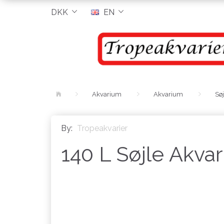
DKK
EN
Akvarium
Akvarium
Sø
By:
Tropeakvarier
140 L Søjle Akva