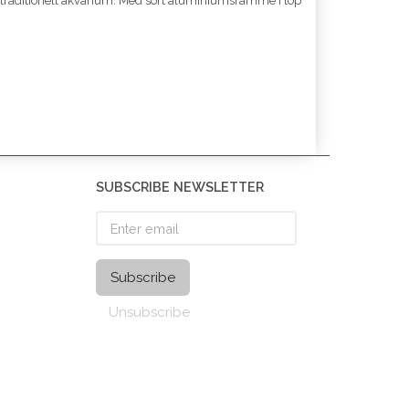
om traditionelt akvarium. Med sort aluminiumsramme i top
SUBSCRIBE NEWSLETTER
Enter
email
Subscribe
Unsubscribe