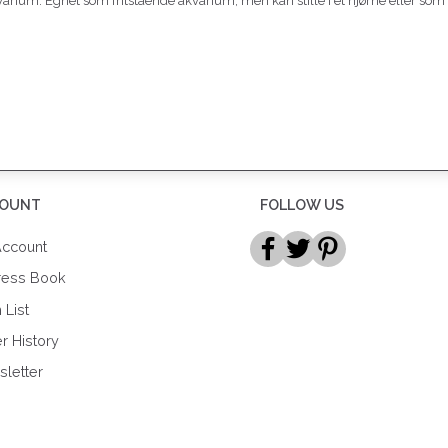
kvarium. Egnet som fritstående akvarium, men kan stille i et hjørne eller s
OUNT
FOLLOW US
ccount
ress Book
 List
r History
letter