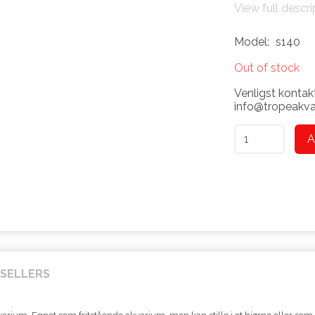
View full descri
Model:
s140
Out of stock
Venligst kontakt
info@tropeakvar
A
SELLERS