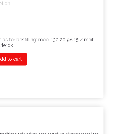
ption
 os for bestilling: mobil: 30 20 98 15 ⁄ mail:
ier.dk
dd to cart