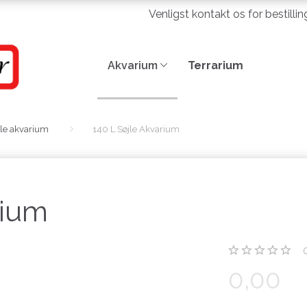
Venligst kontakt os for bestilli
Akvarium
Terrarium
jle akvarium
140 L Søjle Akvarium
rium
0,00