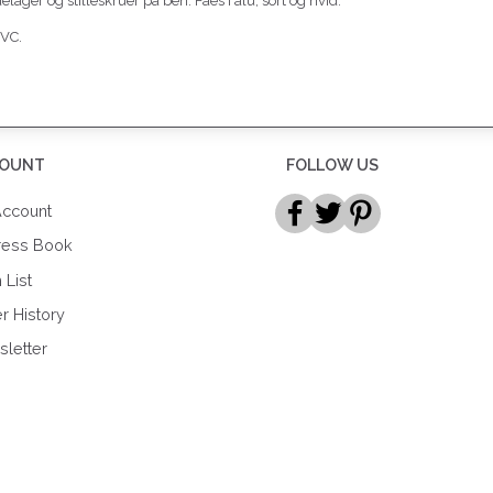
ger og stilleskruer på ben. Fåes i alu, sort og hvid.
PVC.
OUNT
FOLLOW US
ccount
ress Book
 List
r History
letter