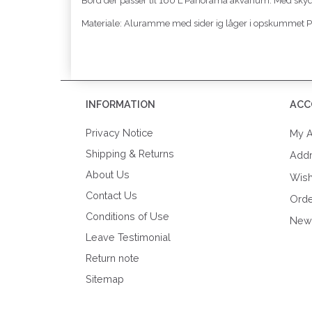
Bord der passer til 160 L Panorama akvarium. Med skydelå
Materiale: Aluramme med sider ig låger i opskummet 
INFORMATION
ACC
Privacy Notice
My A
Shipping & Returns
Add
About Us
Wish
Contact Us
Orde
Conditions of Use
News
Leave Testimonial
Return note
Sitemap