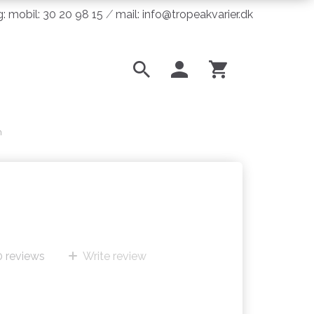
ng: mobil: 30 20 98 15 ⁄ mail: info@tropeakvarier.dk
m
0
reviews
Write review