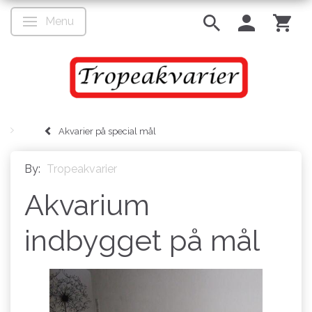
Menu
Toggle navigation
Akvarier på special mål
By:
Tropeakvarier
Akvarium
indbygget på mål