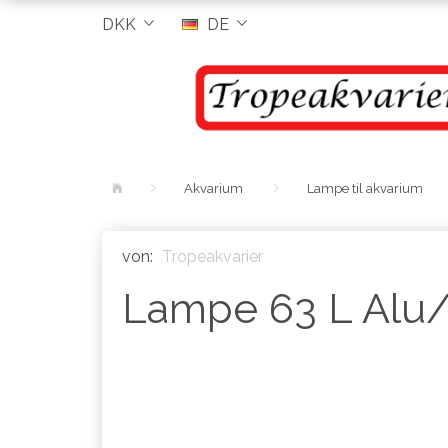
DKK
DE
Akvarium
Lampe til akvarium
von:
Tropeakvarier
Lampe 63 L Alu/