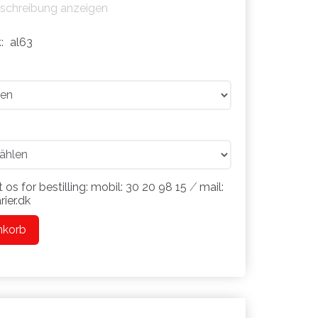
eschreibung anzeigen
.:
al63
 os for bestilling: mobil: 30 20 98 15 ⁄ mail:
ier.dk
nkorb