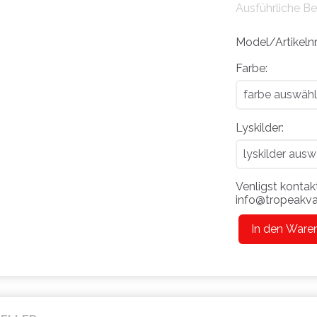
Ausführliche B
Model/Artikelnr
Farbe:
Lyskilder:
Venligst kontakt
info@tropeakvar
In den Ware