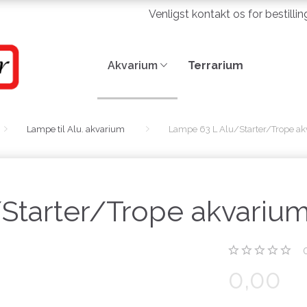
Venligst kontakt os for bestilli
Akvarium
Terrarium
Lampe til Alu. akvarium
Lampe 63 L Alu/Starter/Trope a
Starter/Trope akvariu
0,00