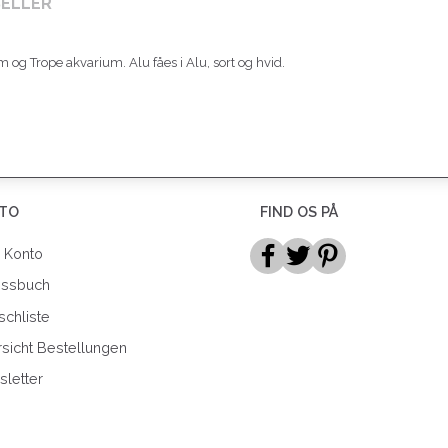
SELLER
 og Trope akvarium. Alu fåes i Alu, sort og hvid.
TO
FIND OS PÅ
 Konto
essbuch
chliste
sicht Bestellungen
letter