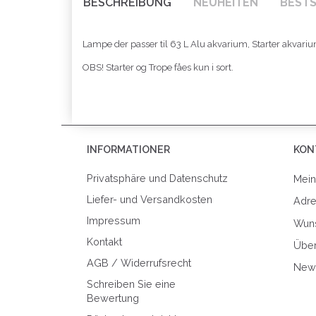
BESCHREIBUNG
NEUHEITEN
BEST
Lampe der passer til 63 L Alu akvarium, Starter akvarium
OBS! Starter og Trope fåes kun i sort.
INFORMATIONER
KON
Privatsphäre und Datenschutz
Mein
Liefer- und Versandkosten
Adr
Impressum
Wuns
Kontakt
Über
AGB / Widerrufsrecht
News
Schreiben Sie eine
Bewertung