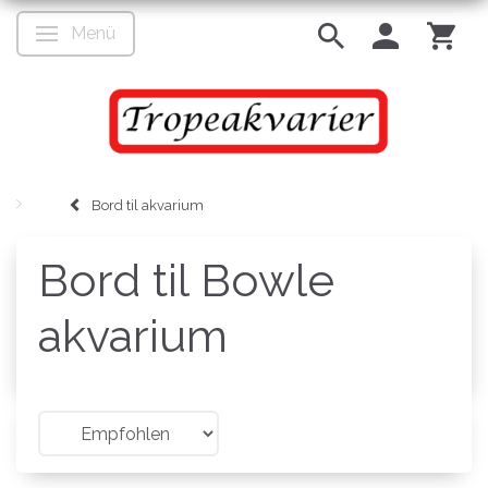
Menü
Anzeige ändern
Bord til akvarium
Bord til Bowle
akvarium