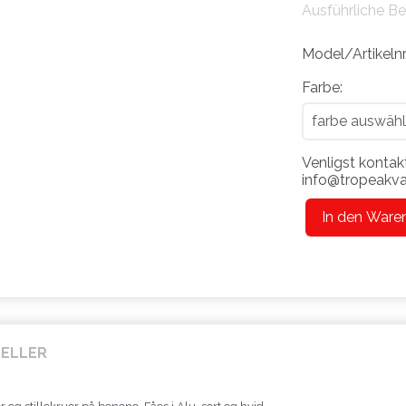
Ausführliche B
Model/Artikelnr
Farbe:
Venligst kontakt
info@tropeakvar
In den Ware
SELLER