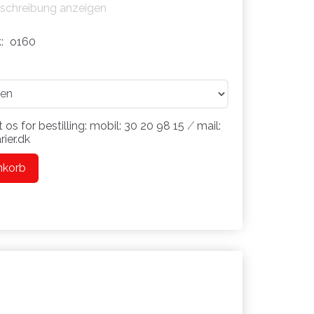
eschreibung anzeigen
.:
o160
 os for bestilling: mobil: 30 20 98 15 ⁄ mail:
ier.dk
nkorb