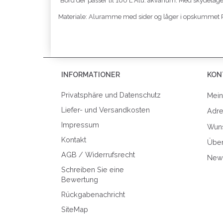
Bord der passer til 160 L Alu. akvarium. Med skydelåger 
Materiale: Aluramme med sider og låger i opskummet 
INFORMATIONER
KON
Privatsphäre und Datenschutz
Mein
Liefer- und Versandkosten
Adr
Impressum
Wuns
Kontakt
Über
AGB / Widerrufsrecht
News
Schreiben Sie eine
Bewertung
Rückgabenachricht
SiteMap