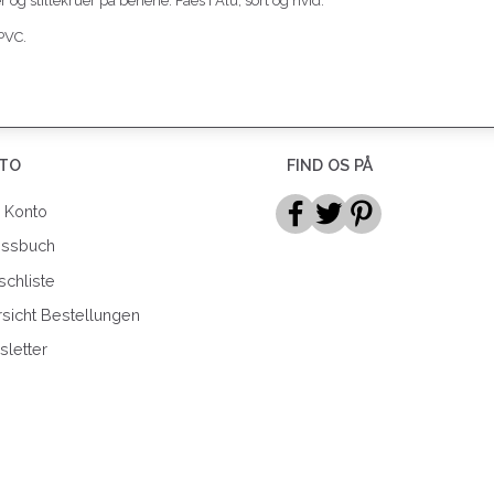
og stillekruer på benene. Fåes i Alu, sort og hvid.
PVC.
TO
FIND OS PÅ
 Konto
essbuch
chliste
sicht Bestellungen
letter