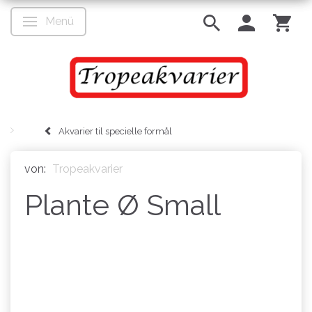
Menü
Anzeige ändern
Akvarier til specielle formål
von:
Tropeakvarier
Plante Ø Small