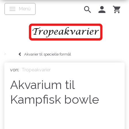
Menü
Anzeige ändern
Akvarier til specielle formål
von:
Tropeakvarier
Akvarium til
Kampfisk bowle