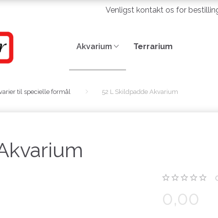
Venligst kontakt os for bestilli
Akvarium
Terrarium
arier til specielle formål
52 L Skildpadde Akvarium
 Akvarium
0,00