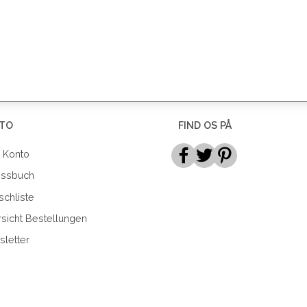
TO
FIND OS PÅ
 Konto
essbuch
chliste
sicht Bestellungen
letter