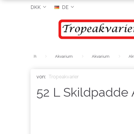
DKK
DE
Akvarium
Akvarium
Akv
von:
Tropeakvarier
52 L Skildpadde