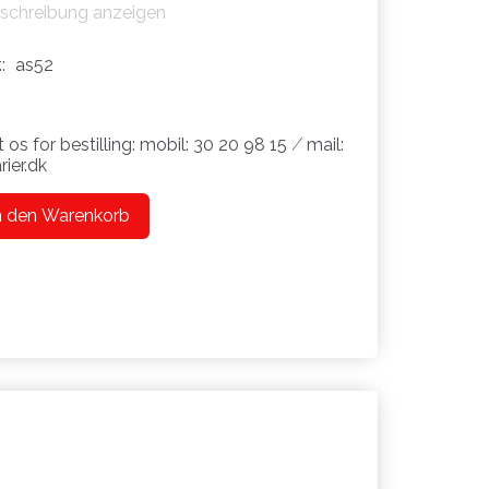
eschreibung anzeigen
.:
as52
 os for bestilling: mobil: 30 20 98 15 ⁄ mail:
ier.dk
n den Warenkorb