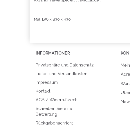
Akvarium lavet specielt til skildpadder.
Mål: L58 x B30 x H30
INFORMATIONER
KON
Privatsphäre und Datenschutz
Mein
Liefer- und Versandkosten
Adr
Impressum
Wuns
Kontakt
Über
AGB / Widerrufsrecht
News
Schreiben Sie eine
Bewertung
Rückgabenachricht