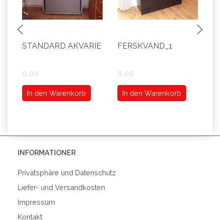
STANDARD AKVARIE
FERSKVAND_1
S
0,00
0,00
0
In den Warenkorb
In den Warenkorb
INFORMATIONER
Privatsphäre und Datenschutz
Liefer- und Versandkosten
Impressum
Kontakt