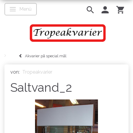
Menü
Anzeige ändern
Akvarier på special mål
von:
Tropeakvarier
Saltvand_2