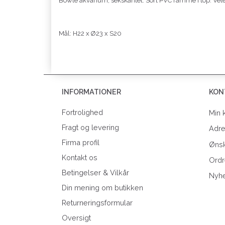
Bowle akvarium, sekskantet. Sort PVC ramme i top. Velegnet 
Mål: H22 x Ø23 x S20
INFORMATIONER
KON
Fortrolighed
Min 
Fragt og levering
Adr
Firma profil
Ønsk
Kontakt os
Ordr
Betingelser & Vilkår
Nyh
Din mening om butikken
Returneringsformular
Oversigt