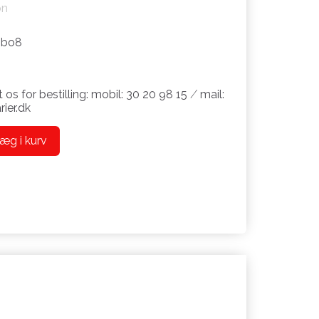
on
bo8
 os for bestilling: mobil: 30 20 98 15 ⁄ mail:
ier.dk
æg i kurv