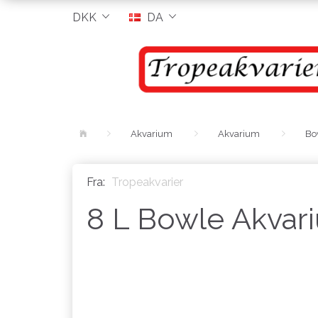
DKK
DA
Akvarium
Akvarium
Bo
Fra:
Tropeakvarier
8 L Bowle Akvar