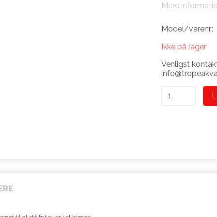
Mere informati
Model/varenr.:
Ikke på lager
Venligst kontakt
info@tropeakvar
L
ERE