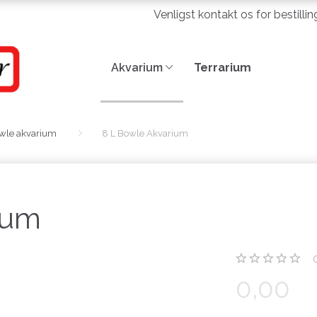
Venligst kontakt os for bestilli
Akvarium
Terrarium
wle akvarium
8 L Bowle Akvarium
ium
0,00