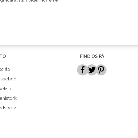
til at stå frit eller i et hjørne.
TO
FIND OS PÅ
konto
essebog
eliste
ehistorik
edsbrev