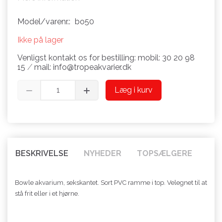
Model/varenr.:
bo50
Ikke på lager
Venligst kontakt os for bestilling: mobil: 30 20 98
15 ⁄ mail: info@tropeakvarier.dk
Læg i kurv
BESKRIVELSE
NYHEDER
TOPSÆLGERE
Bowle akvarium, sekskantet. Sort PVC ramme i top. Velegnet til at
stå frit eller i et hjørne.