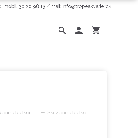
ng: mobil: 30 20 98 15 ⁄ mail: info@tropeakvarier.dk
m
0
anmeldelser
Skriv anmeldelse