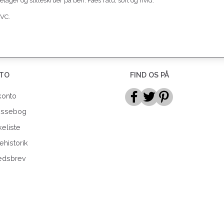
ger og stilleskruer på ben. Fåes i alu, sort og hvid.
PVC.
TO
FIND OS PÅ
konto
essebog
eliste
ehistorik
edsbrev