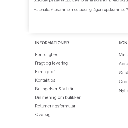
Bord der passer til 128 L Panorama akvarium. Med skydelå
Materiale: Aluramme med sider ig låger i opskummet 
INFORMATIONER
KON
Fortrolighed
Min 
Fragt og levering
Adr
Firma profil
Ønsk
Kontakt os
Ordr
Betingelser & Vilkår
Nyh
Din mening om butikken
Returneringsformular
Oversigt