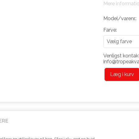
Mere informati
Model/varenr.:
Farve:
Venligst kontakt
info@tropeakvar
Læg i kurv
ERE