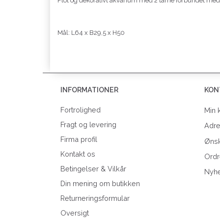
Flot og dekorativt akvarium med 2 tårne forbundet med
Mål: L64 x B29,5 x H50
INFORMATIONER
KON
Fortrolighed
Min 
Fragt og levering
Adr
Firma profil
Ønsk
Kontakt os
Ordr
Betingelser & Vilkår
Nyh
Din mening om butikken
Returneringsformular
Oversigt