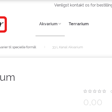
Venligst kontakt os for bestilli
Akvarium
Terrarium
arier til specielle formål
33 L Kanal Akvarium
ium
0,00