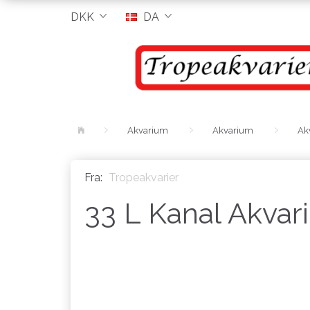
DKK
DA
Akvarium
Akvarium
Akv
Fra:
Tropeakvarier
33 L Kanal Akvar