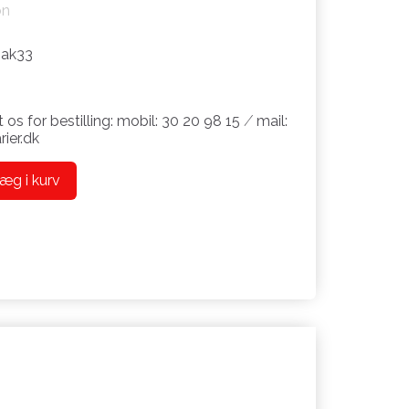
on
ak33
 os for bestilling: mobil: 30 20 98 15 ⁄ mail:
ier.dk
æg i kurv