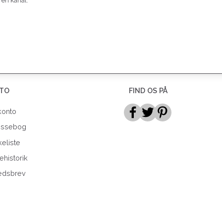
 en kanal.
TO
FIND OS PÅ
konto
essebog
eliste
ehistorik
edsbrev