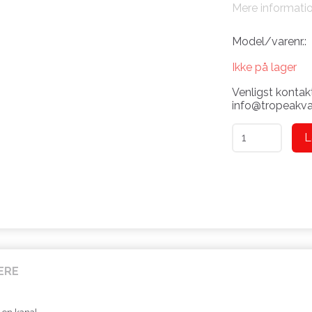
Mere informati
Model/varenr.:
Ikke på lager
Venligst kontakt
info@tropeakvar
L
ERE